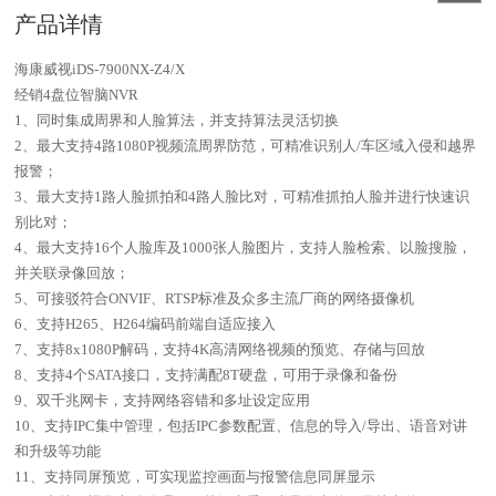
产品详情
海康威视iDS-7900NX-Z4/X
经销4盘位智脑NVR
1、同时集成周界和人脸算法，并支持算法灵活切换
2、最大支持4路1080P视频流周界防范，可精准识别人/车区域入侵和越界
报警；
3、最大支持1路人脸抓拍和4路人脸比对，可精准抓拍人脸并进行快速识
别比对；
4、最大支持16个人脸库及1000张人脸图片，支持人脸检索、以脸搜脸，
并关联录像回放；
5、可接驳符合ONVIF、RTSP标准及众多主流厂商的网络摄像机
6、支持H265、H264编码前端自适应接入
7、支持8x1080P解码，支持4K高清网络视频的预览、存储与回放
8、支持4个SATA接口，支持满配8T硬盘，可用于录像和备份
9、双千兆网卡，支持网络容错和多址设定应用
10、支持IPC集中管理，包括IPC参数配置、信息的导入/导出、语音对讲
和升级等功能
11、支持同屏预览，可实现监控画面与报警信息同屏显示