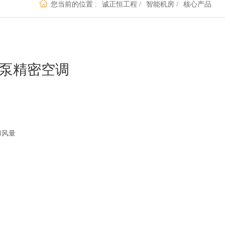
您当前的位置 :
诚正恒工程
/
智能机房
/
核心产品
变频氟泵精密空调
和风量